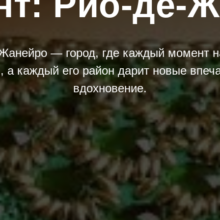
нт: Рио-де-
Жанейро — город, где каждый момент 
, а каждый его район дарит новые впеч
вдохновение.