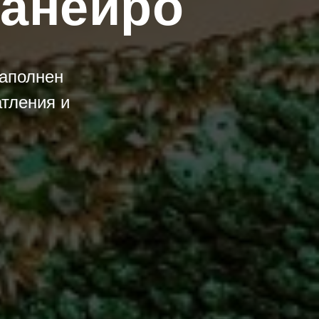
Жанейро
наполнен
атления и